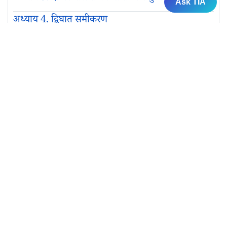
Ask TIA
अध्याय 4. द्विघात समीकरण
अध्याय 5. समांतर श्रेढ़ियाँ
अध्याय 6. त्रिभुज
अध्याय 7. निर्देशांक ज्यामिति
अध्याय 8. त्रिकोणमिति का परिचय
अध्याय 9. त्रिकोणमिति के कुछ अनुप्रयोग
अध्याय 10. वृत्त
अध्याय 11. वृत्तों से संबंधित क्षेत्रफल
अध्याय 12. पृष्ठीय क्षेत्रफल और आयतन
अध्याय 13. सांख्यिकी