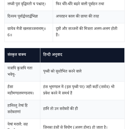
लघ्वी पुरा वृद्धिमती च पश्चात्‌।
फिर धीरे-धीरे बढ़ने वाली पूर्वाहन तथा
दिनस्य पूर्वार्द्धपरार्द्धभिन्ना
अपराहन काल की छाया की तरह
छायेव मैत्री खलसज्जनानाम्‌॥
दुष्टों और सज्जनों की मित्रता अलग-अलग होती
6॥
हैं।
संस्कृत वाक्य
हिन्दी अनुवाद
यत्रापि कुत्रापि गता
पृथ्वी को सुशोभित करने वाले
भवेयु-
र्हंसा
हंस भूमण्डल में (इस पृथ्वी पर) जहाँ कहीं (सर्वत्र) भी
महीमण्डलमण्डनाय।
प्रवेश करने में समर्थ हैं
हानिस्तु तेषां हि
हानि तो उन सरोवरों की ही
सरोवराणां
येषां मरालै: सह
जिनका हंसों से वियोग (अलग होना) हो जाता है।