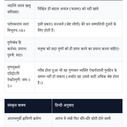
नादन्ति सस्यं खलु
निश्चित ही बादल अनाज (फसल) को नहीं खाते
वारिवाहा:
परोपकाराय सतां
इसी प्रकार) सज्जनों (श्रेष्ट लोगों) की धन सम्म्पतियाँ दूसरों के
विभूतय:॥4॥
लिए होती हैं।
गुणेष्वेव हि
कर्तव्य: प्रयत्न:
मनुष्य को सदा गुणों को ही प्राप्त करने का प्रयत्न करना चाहिए।
पुरुषै: सदा।
गुणयुक्तो
गरीब होता हुआ भी वह गुणवान व्यक्ति ऐश्वर्यशाली गुनहिन के
दरिद्रोऽपि
समान नहीं हो सकता (अर्थात वह उससे कहीं अधिक श्रेष्ट होता
नेश्वरैरगुणै: सम:॥
है।)
5॥
संस्कृत वाक्य
हिन्दी अनुवाद
आरम्भगुर्वी क्षयिणी क्रमेण
आरंभ में लंबी फिर धीरे-धीरे छोटी होने वाली