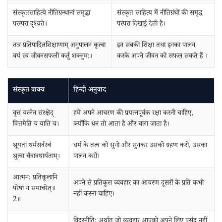
संस्कृतसाहित्ये नीतिग्रन्थानां समृद्धा
संस्कृत साहित्य में नीतिग्रंथों की समृद्ध
परम्परा दृश्यते।
परंपरा दिखाई देती है।
तत्र प्रतिपादितशिक्षाणाम्‌ अनुपालनं कृत्वा
इन सबकी शिक्षा तथा इनका पालन
वयं स्व जीवनसफली कर्तुं शक्नुम:।
करके अपने जीवन को सफल सकते हैं ।
संस्कृत वाक्य
हिन्दी अनुवाद
वृत्तं यत्नेन संरक्षेद्‌
हमें अपने आचरण की प्रयत्नपूर्वक रक्षा करनी चाहिए,
वित्तमेति च याति च।
क्योंकि धन तो आता है और चला जाता है।
श्रूयतां धर्मसर्वस्वं
धर्म के तत्व को सुनो और सुनकर उसको ग्रहण करो, उसका
श्रुत्वा चैवावधार्यताम्‌।
पालन करो।
आत्मन: प्रतिकूलानि
अपने से प्रतिकूल व्यवहार का आचरण दूसरों के प्रति कभी
परेषां न समाचरेत्‌॥
नहीं करना चाहिए।
2॥
विदुरनीति: अर्थात् जो व्यवहार आपको अपने लिए पसंद नहीं