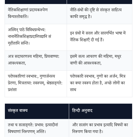
नैतिकशिक्षाणां प्रदायकरूपेण
नीति-ग्रंथों की दृष्टि से संस्कृत साहित्य
विन्यस्तोवर्तते।
काफी समृद्ध है।
अस्मिन्‌ पाठे विविधग्रन्थेभ्य:
इन ग्रंथों में सरल और सारगर्भित भाषा में
नानानैतिकशिक्षाप्रदानिपद्यानि सं
नैतिक शिक्षाएँ दी गई हैं।
गृहीतानि सन्ति।
अत्र सदाचरणस्य महिमा, प्रियवाण्या:
इसमें सत्य आचरण की महिमा, मधुर
आवश्यकता,
वाणी की आवश्यकता,
परोपकारिणां स्वभाव:, गुणार्जनस्य
परोपकारी स्वभाव, गुणों का अर्जन, मित्र
प्रेरणा, मित्रताया: स्वरूपम्‌, श्रेष्ठसङ्‌गते:
का क्या स्वरूप होता है, अच्छे लोगों का
प्रशंसा
साथ
संस्कृत वाक्य
हिन्दी अनुवाद
तथा च सत्सङ्‌गते: प्रभाव: इत्यादीनां
और सत्संग का प्रभाव इत्यादि विषयों का
विषयाणां निरूपणम्‌ अस्ति।
निरूपण किया गया है।