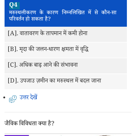
Q4
मरुस्थलीकरण के कारण निम्नलिखित में से कौन-सा
परिवर्तन हो सकता है?
[A].
वातावरण के तापमान में कमी होना
[B].
मृदा की जलन-धारण क्षमता में वृद्धि
[C].
अधिक बाढ़ आने की संभावना
[D].
उपजाउ ज़मीन का मरुस्थल में बदल जाना
उत्तर देखें
जैविक विविधता क्या है?