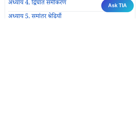
अध्याय 4. द्विघात समीकरण
Ask TIA
अध्याय 5. समांतर श्रेढ़ियाँ
अध्याय 6. त्रिभुज
अध्याय 7. निर्देशांक ज्यामिति
अध्याय 8. त्रिकोणमिति का परिचय
अध्याय 9. त्रिकोणमिति के कुछ अनुप्रयोग
अध्याय 10. वृत्त
अध्याय 11. वृत्तों से संबंधित क्षेत्रफल
अध्याय 12. पृष्ठीय क्षेत्रफल और आयतन
अध्याय 13. सांख्यिकी