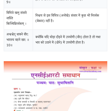
होने के समय पर भी लाल रंग का होता है।
9॥
विचित्रे खलु संसारे
निश्चय से इस विचित्र (अनोखे) संसार में कुछ भी निरर्थक
नास्ति
(बेकार) नहीं है।
किञ्चिन्निरर्थकम्‌ ।
अश्वश्चेद्‌ धावने वीर:
क्योंकि यदि घोड़ा दौड़ने में उपयोगी (वीर) होता है तो गधा
भारस्य वहने खर: ॥
भार को उठाने में (ढोने) में उपयोगी होता है।
10॥