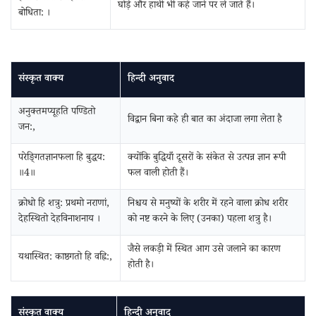
घोड़े और हाथी भी कहे जाने पर ले जाते हैं।
बोधिता: ।
संस्कृत वाक्य
हिन्दी अनुवाद
अनुक्तमप्यूहति पण्डितो
विद्वान बिना कहे ही बात का अंदाजा लगा लेता है
जन:,
परेङि्गतज्ञानफला हि बुद्धय:
क्योंकि बुद्धियाँ दूसरों के संकेत से उत्पन्न ज्ञान रूपी
॥4॥
फल वाली होती हैं।
क्रोधो हि शत्रु: प्रथमो नराणां,
निश्चय से मनुष्यों के शरीर में रहने वाला क्रोध शरीर
देहस्थितो देहविनाशनाय ।
को नष्ट करने के लिए (उनका) पहला शत्रु है।
जैसे लकड़ी में स्थित आग उसे जलाने का कारण
यथास्थित: काष्ठगतो हि वह्नि:,
होती है।
संस्कृत वाक्य
हिन्दी अनुवाद