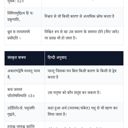
मूषक: ॥2॥
निमित्तमुद्दिश्य हि य:
निश्चय से जो किसी कारण से अत्यधिक क्रोध करता है
प्रकुप्यति,
ध्रुवं स तस्यापगमे
निश्चित रूप से वह उस कारण के समाप्त होने (मिट जाने)
प्रसीदति ।
पर प्रसन्न भी हो जाता है।
संस्कृत वाक्य
हिन्दी अनुवाद
अकारणद्वेषि मनस्तु यस्य
परन्तु जिसका मन बिना किसी कारण के किसी से द्वेष
वै,
करता है
कथं जनस्तं
उस मनुष्य को कौन संतुष्ट कर सकता है।
परितोषयिष्यति ॥3॥
उदीरितोऽर्थ: पशुनापि
कहा हुआ अर्थ (मतलब/संकेत) पशु से भी ग्रहण कर
गृह्यते,
लिया जाता है।
हयाश्च नागाश्च वहन्ति