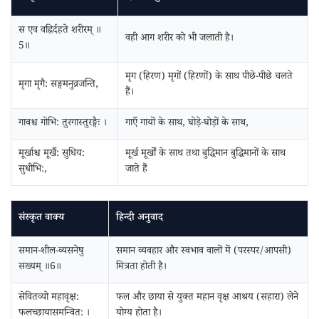
स एव वह्निर्दहते शरीरम्‌ ॥
वही आग शरीर को भी जलाती है।
5॥
मृग (हिरण) मृगों (हिरणों) के साथ पीछे-पीछे चलते
मृगा मृगै: सङ्गमनुव्रजन्ति,
हैं।
गावश्च गोभि: तुरगास्तुरङ्गैः ।
गाएँ गायों के साथ, घोड़े-घोड़ों के साथ,
मूर्खाश्च मूर्खै: सुधिय:
मूर्ख मूर्खों के साथ तथा बुद्धिमान बुद्धिमानों के साथ
सुधीभि:,
जाते हैं
संस्कृत वाक्य
हिन्दी अनुवाद
समान-शील-व्यसनेषु
समान व्यवहार और स्वभाव वालों में (परस्पर/आपसी)
सख्यम्‌ ॥6॥
मित्रता होती है।
सेवितव्यो महावृक्ष:
फल और छाया से युक्त महान वृक्ष आश्रय (सहारा) लेने
फलच्छायासमन्वित: ।
योग्य होता है।