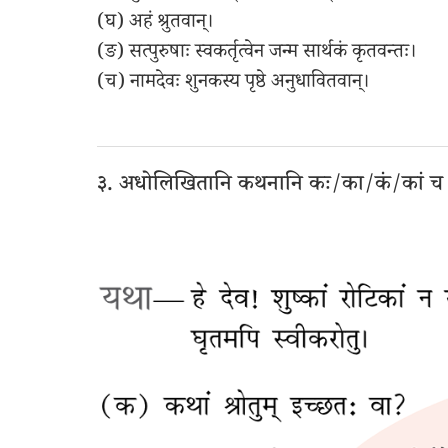
(घ) अहं श्रुतवान्।
(ङ) सत्पुरुषाः स्वकर्तृत्वेन जन्म सार्थकं कृतवन्तः।
(च) नामदेवः शुनकस्य पृष्ठे अनुधावितवान्।
३. अधोलिखितानि कथनानि कः/का/कं/कां च 