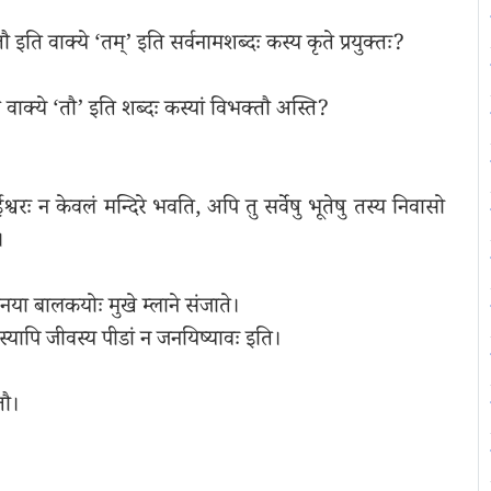
तौ इति वाक्ये ‘तम्’ इति सर्वनामशब्दः कस्य कृते प्रयुक्तः?
ि वाक्ये ‘तौ’ इति शब्दः कस्यां विभक्तौ अस्ति?
वरः न केवलं मन्दिरे भवति, अपि तु सर्वेषु भूतेषु तस्य निवासो
।
वनया बालकयोः मुखे म्लाने संजाते।
्यापि जीवस्य पीडां न जनयिष्यावः इति।
तौ।