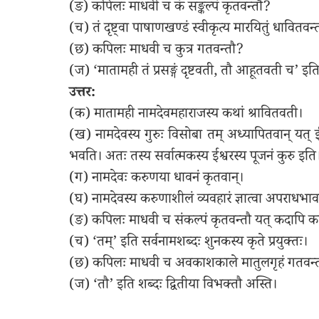
(ङ) कपिलः माधवी च कं सङ्कल्पं कृतवन्तौ?
(च) तं दृष्ट्वा पाषाणखण्डं स्वीकृत्य मारयितुं धावितवन्
(छ) कपिलः माधवी च कुत्र गतवन्तौ?
(ज) ‘मातामही तं प्रसङ्गं दृष्टवती, तौ आहूतवती च’ इत
उत्तर:
(क) मातामही नामदेवमहाराजस्य कथां श्रावितवती।
(ख) नामदेवस्य गुरुः विसोबा तम् अध्यापितवान् यत् ईश्
भवति। अतः तस्य सर्वात्मकस्य ईश्वरस्य पूजनं कुरु इति
(ग) नामदेवः करुणया धावनं कृतवान्।
(घ) नामदेवस्य करुणाशीलं व्यवहारं ज्ञात्वा अपराधभा
(ङ) कपिलः माधवी च संकल्पं कृतवन्तौ यत् कदापि कस
(च) ‘तम्’ इति सर्वनामशब्दः शुनकस्य कृते प्रयुक्तः।
(छ) कपिलः माधवी च अवकाशकाले मातुलगृहं गतवन्
(ज) ‘तौ’ इति शब्दः द्वितीया विभक्तौ अस्ति।