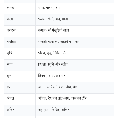
कनक
सोना, पलाश, चंपा
शस्य
फसल, खेती, अन्न, धान्य
शतदल
कमल (सौ पंखुड़ियों वाला)
गर्जितोर्मि
गरजती तरंगों का, बादलों का गर्जन
शुचि
पवित्र, शुद्ध, निर्मल, श्वेत
स्तव
प्रशंसा, स्तुति और स्तोत्र
तृण
तिनका, घास, खर-पात
लता
जमीन पर फैलने वाला पौधा, बेल
अंचल
आँचल, देश का प्रांत-भाग, वस्त्र का छोर
खचित
जड़ा हुआ, चिह्नित, अंकित