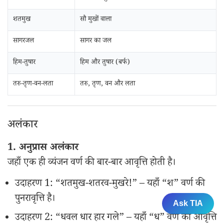
शतमुख
सौ मुखों वाला
सागरजल
सागर का जल
हिम-तुषार
हिम और तुषार (बर्फ)
तरु-तृण-वन-लता
तरु, तृण, वन और लता
अलंकार
1. अनुप्रास अलंकार
जहाँ एक ही व्यंजन वर्ण की बार-बार आवृत्ति होती है।
उदाहरण 1: “शतमुख-शतरव-मुखरे!” – यहाँ “श” वर्ण की
पुनरावृत्ति है।
Ask TIA
उदाहरण 2: “धवल धार हार गले” – यहाँ “ध” वर्ण की आवृत्ति