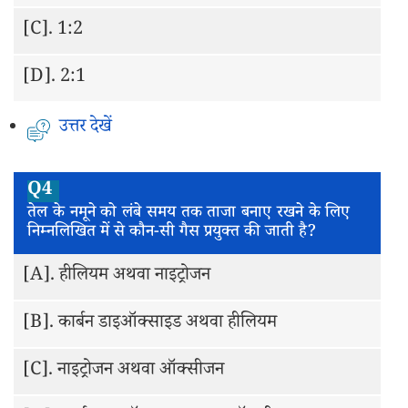
[C].
1:2
[D].
2:1
उत्तर देखें
Q4
तेल के नमूने को लंबे समय तक ताजा बनाए रखने के लिए
निम्नलिखित में से कौन-सी गैस प्रयुक्त की जाती है?
[A].
हीलियम अथवा नाइट्रोजन
[B].
कार्बन डाइऑक्साइड अथवा हीलियम
[C].
नाइट्रोजन अथवा ऑक्सीजन