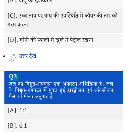
[B].
वायु का द्रवीकरण
[C].
उच्च ताप पर वायु की उपस्थिति में कॉपर की तार को
गरम करना
[D].
चीनी की प्याली में खुले में पेट्रोल रखना
उत्तर देखें
Q3
जल का विद्युत-अपघटन एक अपघटन अभिक्रिया है। जल
के विद्युत-अपघटन में मुक्त हुई हाइड्रोजन एवं ऑक्सीजन
गैस का मोलर अनुपात है
[A].
1:1
[B].
4:1