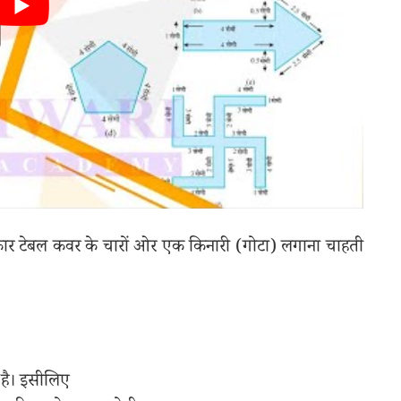
र टेबल कवर के चारों ओर एक किनारी (गोटा) लगाना चाहती
 है। इसीलिए