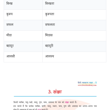
विनम्र
विनम्रता
कुरूप
कुरूपता
सफल
सफलता
मीठा
मिठास
बहादुर
बहादुरी
आलसी
आलस्य