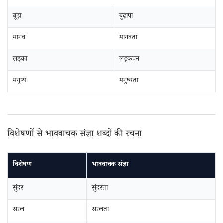
बूढ़ा
बुढ़ापा
मानव
मानवता
लड़का
लड़कपन
मनुष्य
मनुष्यता
विशेषणों से भाववाचक संज्ञा शब्दों की रचना
विशेषण
भाववाचक संज्ञा
सुंदर
सुंदरता
सरल
सरलता