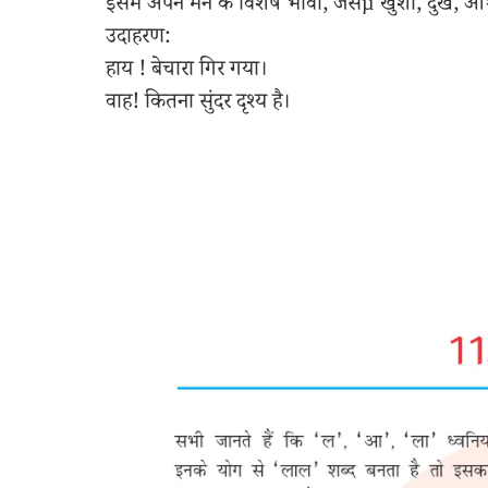
इसमें अपने मन के विशेष भावों, जैसेµ खुशी, दुख, आश
उदाहरण:
हाय ! बेचारा गिर गया।
वाह! कितना सुंदर दृश्य है।