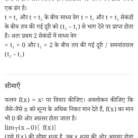
समाप्त होने बाले विविध समयांतरालों पर माध्य वेग ज्ञात करना
एक ढंग है।
t = t₁ और t = t₂ के बीच माध्य वेग t = t₁ और t = t₂ सेकंडों
के बीच तय की गई दूरी को (t₂ – t₁) से भाग देने पर प्राप्त होता
है। अतः प्रथम 2 सेकंडों में माध्य वेग
= t₁ = 0 और t₂ = 2 के बीच तय की गई दूरी / समयांतराल
(t₂ – t₁)
सीमाएँ
फलन f(x) = x² पर विचार कीजिए। अवलोकन कीजिए कि
जैसे-जैसे x को शून्य के अधिक निकट मान देते हैं, f(x) का मान
भी 0 की ओर अग्रसर होता जाता है।
lim┬(x→0)⁡〖f(x)〗