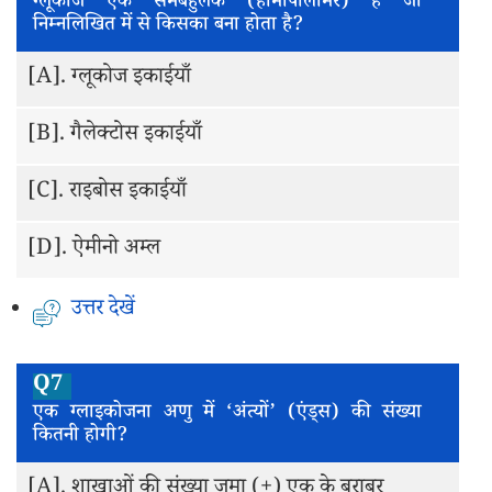
ग्लूकोज एक समबहुलक (होमोपॉलीमर) है जो
निम्नलिखित में से किसका बना होता है?
[A].
ग्लूकोज इकाईयाँ
[B].
गैलेक्टोस इकाईयाँ
[C].
राइबोस इकाईयाँ
[D].
ऐमीनो अम्ल
उत्तर देखें
Q7
एक ग्लाइकोजना अणु में ‘अंत्यों’ (एंड्स) की संख्या
कितनी होगी?
[A].
शाखाओं की संख्या जमा (+) एक के बराबर