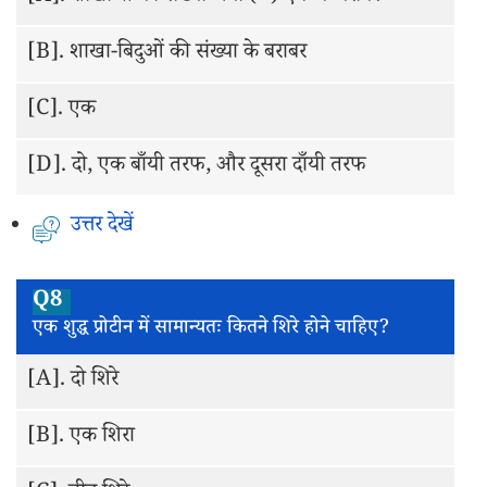
[B].
शाखा-बिदुओं की संख्या के बराबर
[C].
एक
[D].
दो, एक बाँयी तरफ, और दूसरा दाँयी तरफ
उत्तर देखें
Q8
एक शुद्ध प्रोटीन में सामान्यतः कितने शिरे होने चाहिए?
[A].
दो शिरे
[B].
एक शिरा