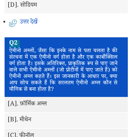
[D].
सोडियम
उत्तर देखें
Q2
ऐमीनो अम्लों, जैसा कि इनके नाम से पता चलता है की
संरचना में एक ऐमीनो वर्ग होता है और एक कार्बोक्सिल
वर्ग होता है। इसके अतिरिक्त, प्राकृतिक रूप से पाए जाने
वाले सभी ऐमीनो अम्लों (जो प्रोटीनों में पाए जाते हैं) को
ऐमीनो अम्ल कहते हैं। इस जानकारी के आधार पर, क्या
आप सोच सकते हैं कि सरलतम ऐमीनो अम्ल कौन से
यौगिक से बना होता है?
[A].
फ़ॉर्मिक अम्ल
[B].
मीथेन
[C].
फीनॉल