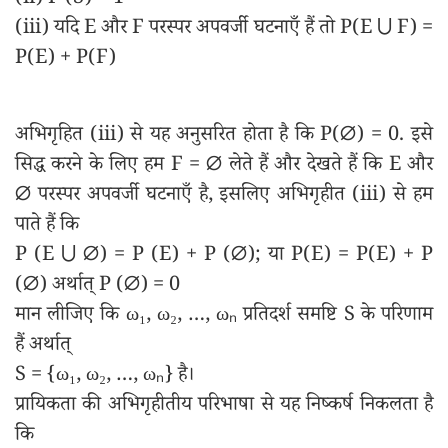
(ii) P (S) = 1
(iii) यदि E और F परस्पर अपवर्जी घटनाएँ हैं तो P(E ⋃ F) =
P(E) + P(F)
अभिगृहित (iii) से यह अनुसरित होता है कि P(∅) = 0. इसे
सिद्ध करने के लिए हम F = ∅ लेते हैं और देखते हैं कि E और
∅ परस्पर अपवर्जी घटनाएँ है, इसलिए अभिगृहीत (iii) से हम
पाते हैं कि
P (E ⋃ ∅) = P (E) + P (∅); या P(E) = P(E) + P
(∅) अर्थात् P (∅) = 0
मान लीजिए कि ω₁, ω₂, …, ωₙ प्रतिदर्श समष्टि S के परिणाम
हैं अर्थात्
S = {ω₁, ω₂, …, ωₙ} है।
प्रायिकता की अभिगृहीतीय परिभाषा से यह निष्कर्ष निकलता है
कि