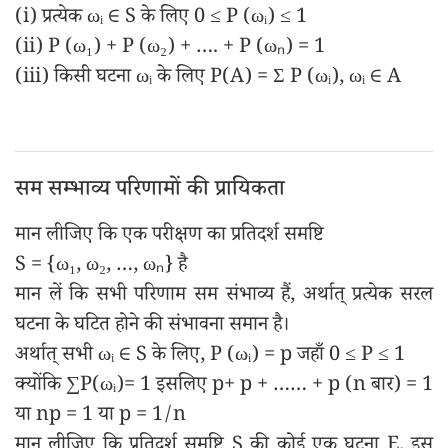
(i) प्रत्येक ωᵢ ∈ S के लिए 0 ≤ P (ωᵢ) ≤ 1
(ii) P (ω₁) + P (ω₂) + …. + P (ωₙ) = 1
(iii) किसी घटना ωᵢ के लिए P(A) = Σ P (ωᵢ), ωᵢ ∈ A
सम सम्भाव्य परिणामों की प्रायिकता
मान लीजिए कि एक परीक्षण का प्रतिदर्श समष्टि
S = {ω₁, ω₂, …, ωₙ} है
मान लें कि सभी परिणाम सम संभाव्य हैं, अर्थात् प्रत्येक सरल
घटना के घटित होने की संभावना समान है।
अर्थात् सभी ωᵢ ∈ S के लिए, P (ωᵢ) = p जहाँ 0 ≤ P ≤ 1
क्योंकि ∑P(ωᵢ)= 1 इसलिए p+ p + …… + p (n बार) = 1
या np = 1 या p = 1/n
मान लीजिए कि प्रतिदर्श समष्टि S की कोई एक घटना E, इस