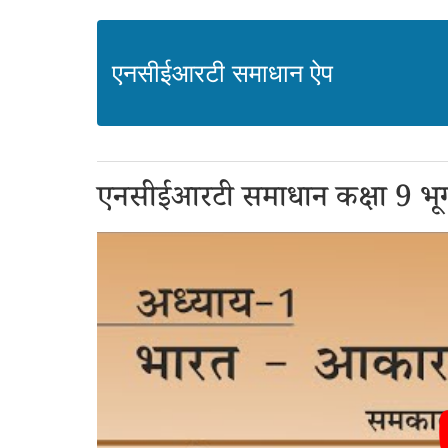
एनसीईआरटी समाधान ऐप
एनसीईआरटी समाधान कक्षा 9 भू